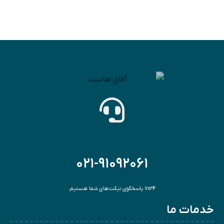
021-91092061
7x24 پاسخگوی تیکت‌های شما هستیم.
خدمات ما